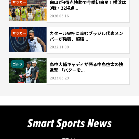
白山が4得点快勝で今季初白星！横浜は
サッカー
3戦・22得点...
2026.06.16
カタールW杯に臨むブラジル代表メン
サッカー
バーが発表、超強...
2022.11.08
島中大輔キャディが語る中島啓太の快
ゴルフ
進撃 「パターを...
2023.06.29