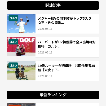
関連記事
メジャー初Vの河本結がトップ5入り
ゴルフ
女王・佐久間朱...
2026.05.11
ハーバートがLIV初優勝で全米出場権を
ゴルフ
獲得 ガルシ...
2026.05.11
19歳ルーキーが初優勝 谷田侑里香35
ゴルフ
位【米女子下...
2026.05.11
最新ランキング