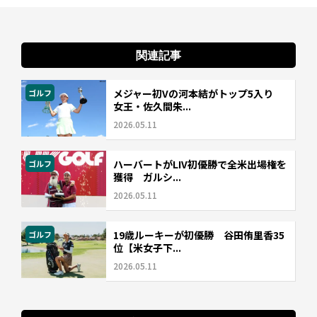
関連記事
メジャー初Vの河本結がトップ5入り
ゴルフ
女王・佐久間朱...
2026.05.11
ハーバートがLIV初優勝で全米出場権を
ゴルフ
獲得 ガルシ...
2026.05.11
19歳ルーキーが初優勝 谷田侑里香35
ゴルフ
位【米女子下...
2026.05.11