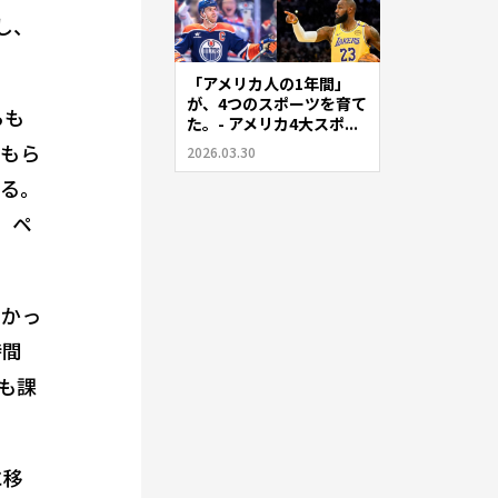
し、
「アメリカ人の1年間」
が、4つのスポーツを育て
らも
た。- アメリカ4大スポ...
てもら
2026.03.30
する。
、ペ
なかっ
時間
も課
に移