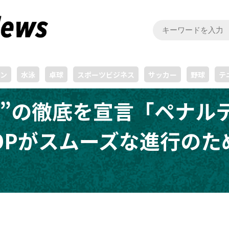
ン
水泳
卓球
スポーツビジネス
サッカー
野球
テ
除”の徹底を宣言「ペナル
Pがスムーズな進行のた