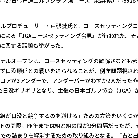
27日◇芦原ゴルフクラブ 海コース（福井県）◇6528
ラルプロデューサー・戸張捷氏と、コースセッティング
による『JGAコースセッティング会見』が行われた。そ
に関する話題も挙がった。
ナルオープンは、コースセッティングの難解さなども影
ず日没順延との戦いを迫られることが、例年問題視さ
コアが3アンダーで、アンダーパーがわずか2人だった
も日没ギリギリとなり、主催の日本ゴルフ協会（JGA）
組が日没と競争するのを避ける」ための方策をいくつ
トの間隔。昨年までは組と組の間が9分間隔だったが、
内での詰まりを解消するための取り組みとなる。「吉と