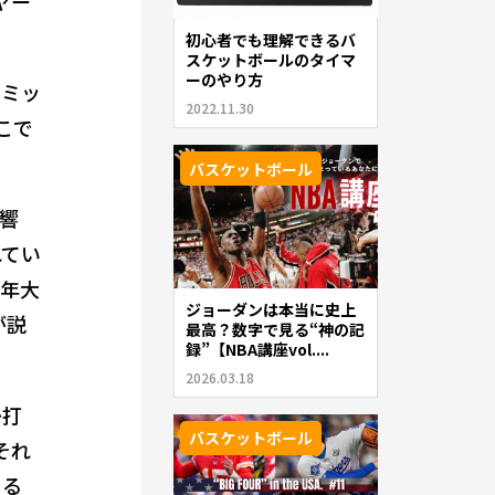
ヤー
初心者でも理解できるバ
スケットボールのタイマ
ーのやり方
コミッ
2022.11.30
こで
バスケットボール
響
れてい
昨年大
ジョーダンは本当に史上
が説
最高？数字で見る“神の記
録”【NBA講座vol....
2026.03.18
か打
バスケットボール
それ
出る