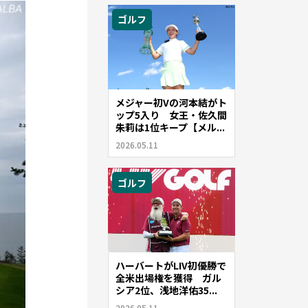
ゴルフ
メジャー初Vの河本結がト
ップ5入り 女王・佐久間
朱莉は1位キープ【メル...
2026.05.11
ゴルフ
ハーバートがLIV初優勝で
全米出場権を獲得 ガル
シア2位、浅地洋佑35...
2026.05.11