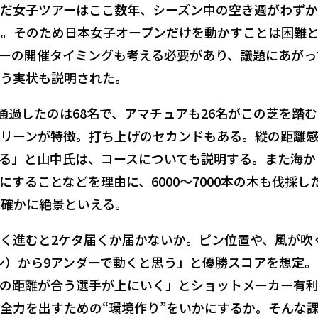
だ女子ツアーはここ数年、シーズン中の空き週がわずか
。そのため日本女子オープンだけを動かすことは困難
ーの開催タイミングも考える必要があり、議題にあがっ
う実状も説明された。
通過したのは68名で、アマチュアも26名がこの芝を踏
リーンが特徴。打ち上げのセカンドもある。縦の距離
る」と山中氏は、コースについても説明する。また海か
することなどを理由に、6000～7000本の木も伐採し
は確かに絶景といえる。
く進むと2ケタ届くか届かないか。ピン位置や、風が吹
ン）から9アンダーで動くと思う」と優勝スコアを想定。
の距離が合う選手が上にいく」とショットメーカー有
全力を出すための“環境作り”をいかにするか。そんな