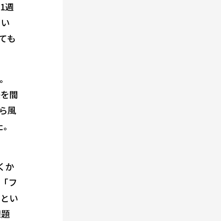
1週
とい
ても
む。
感を間
ら風
た。
くか
「フ
利とい
課題