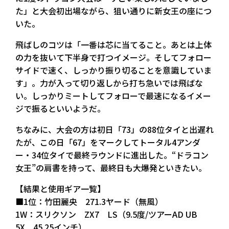
た」と大会初出場ながら、狙い通りに新女王の座につ
いた。
飛ばしのコツは「一番は芯に当てること。あとは上体
の力を抜いて下半身で打つイメージ。そしてフォロー
サイドで速く、しっかり振り切ることを意識していま
す」。力が入って切り返しから打ち急いでは飛ばな
い。しっかりミートしてフォローで最速になるイメー
ジで振るといいようだ。
ちなみに、大会の方は初日「73」の88位タイと出遅れ
たが、この日「67」をマークしてトータル4アンダ
ー・34位タイで最終ラウンドに進出した。“ドラコン
女王”の肩書を持って、最終日も大爆発といきたい。
【結果と使用ギア一覧】
■1位：竹田麗央 271.3ヤード（無風）
1W：スリクソン ZX7 LS（9.5度/ツアーAD UB
5X 45.25インチ）