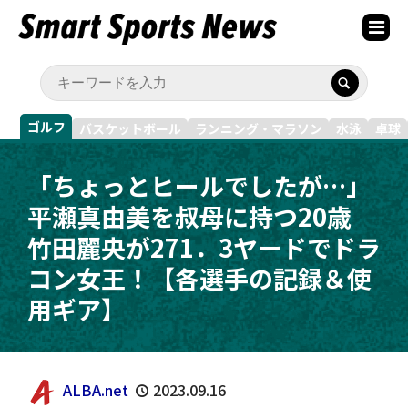
ゴルフ
バスケットボール
ランニング・マラソン
水泳
卓球
「ちょっとヒールでしたが…」
平瀬真由美を叔母に持つ20歳
竹田麗央が271．3ヤードでドラ
コン女王！【各選手の記録＆使
用ギア】
ALBA.net
2023.09.16