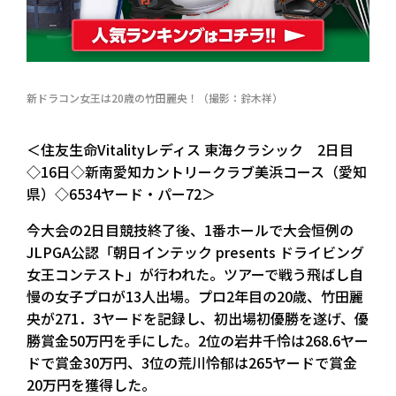
新ドラコン女王は20歳の竹田麗央！（撮影：鈴木祥）
＜住友生命Vitalityレディス 東海クラシック 2日目
◇16日◇新南愛知カントリークラブ美浜コース（愛知
県）◇6534ヤード・パー72＞
今大会の2日目競技終了後、1番ホールで大会恒例の
JLPGA公認「朝日インテック presents ドライビング
女王コンテスト」が行われた。ツアーで戦う飛ばし自
慢の女子プロが13人出場。プロ2年目の20歳、竹田麗
央が271．3ヤードを記録し、初出場初優勝を遂げ、優
勝賞金50万円を手にした。2位の岩井千怜は268.6ヤー
ドで賞金30万円、3位の荒川怜郁は265ヤードで賞金
20万円を獲得した。