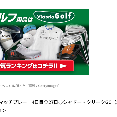
スト4に進んだ（撮影：GettyImages）
Aマッチプレー 4日目◇27日◇シャドー・クリークGC
2＞