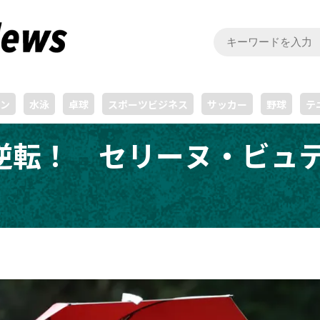
ン
水泳
卓球
スポーツビジネス
サッカー
野球
テ
逆転！ セリーヌ・ビュ