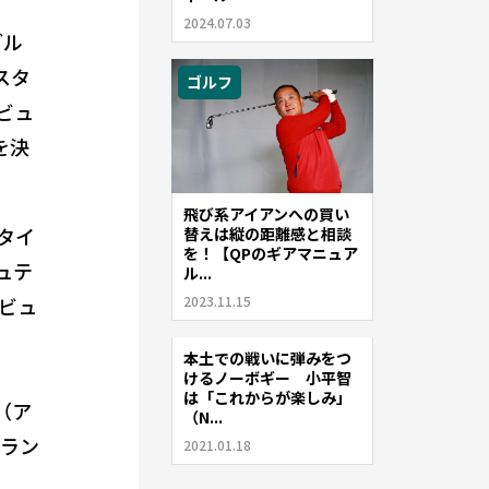
2024.07.03
グル
スタ
ゴルフ
ビュ
を決
飛び系アイアンへの買い
タイ
替えは縦の距離感と相談
を！【QPのギアマニュア
ュテ
ル...
2023.11.15
ビュ
本土での戦いに弾みをつ
ゴルフ
けるノーボギー 小平智
は「これからが楽しみ」
（ア
（N...
グラン
2021.01.18