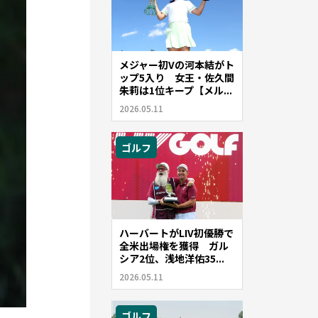
メジャー初Vの河本結がト
ップ5入り 女王・佐久間
朱莉は1位キープ【メル...
2026.05.11
ゴルフ
ハーバートがLIV初優勝で
全米出場権を獲得 ガル
シア2位、浅地洋佑35...
2026.05.11
ゴルフ