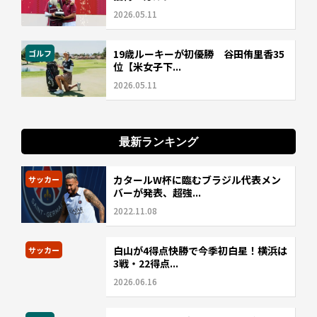
2026.05.11
19歳ルーキーが初優勝 谷田侑里香35
ゴルフ
位【米女子下...
2026.05.11
最新ランキング
カタールW杯に臨むブラジル代表メン
サッカー
バーが発表、超強...
2022.11.08
白山が4得点快勝で今季初白星！横浜は
サッカー
3戦・22得点...
2026.06.16