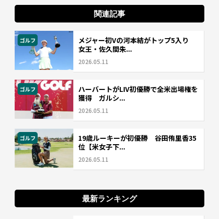
関連記事
メジャー初Vの河本結がトップ5入り
ゴルフ
女王・佐久間朱...
2026.05.11
ハーバートがLIV初優勝で全米出場権を
ゴルフ
獲得 ガルシ...
2026.05.11
19歳ルーキーが初優勝 谷田侑里香35
ゴルフ
位【米女子下...
2026.05.11
最新ランキング