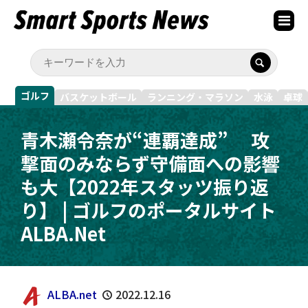
ゴルフ
バスケットボール
ランニング・マラソン
水泳
卓球
青木瀬令奈が“連覇達成” 攻
撃面のみならず守備面への影響
も大【2022年スタッツ振り返
り】 | ゴルフのポータルサイト
ALBA.Net
ALBA.net
2022.12.16