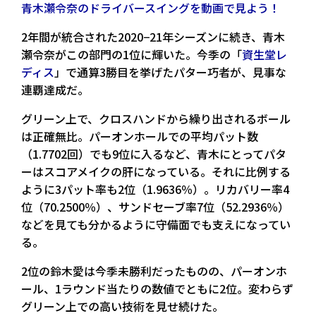
青木瀬令奈のドライバースイングを動画で見よう！
2年間が統合された2020−21年シーズンに続き、青木
瀬令奈がこの部門の1位に輝いた。今季の「
資生堂レ
ディス
」で通算3勝目を挙げたパター巧者が、見事な
連覇達成だ。
グリーン上で、クロスハンドから繰り出されるボール
は正確無比。パーオンホールでの平均パット数
（1.7702回）でも9位に入るなど、青木にとってパタ
ーはスコアメイクの肝になっている。それに比例する
ように3パット率も2位（1.9636％）。リカバリー率4
位（70.2500％）、サンドセーブ率7位（52.2936％）
などを見ても分かるように守備面でも支えになってい
る。
2位の鈴木愛は今季未勝利だったものの、パーオンホ
ール、1ラウンド当たりの数値でともに2位。変わらず
グリーン上での高い技術を見せ続けた。