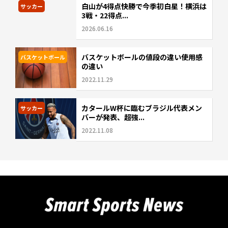
白山が4得点快勝で今季初白星！横浜は
サッカー
3戦・22得点...
2026.06.16
バスケットボールの値段の違い使用感
バスケットボール
の違い
2022.11.29
カタールW杯に臨むブラジル代表メン
サッカー
バーが発表、超強...
2022.11.08