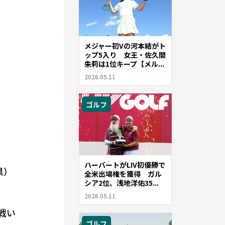
メジャー初Vの河本結がト
ップ5入り 女王・佐久間
朱莉は1位キープ【メル...
2026.05.11
ゴルフ
ハーバートがLIV初優勝で
県）
全米出場権を獲得 ガル
シア2位、浅地洋佑35...
2026.05.11
戦い
ゴルフ