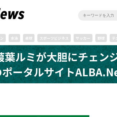
ン
水泳
卓球
スポーツビジネス
サッカー
野球
テ
葭葉ルミが大胆にチェンジ
のポータルサイトALBA.Ne