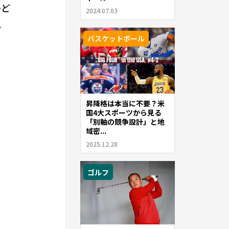
かど
2024.07.03
。
バスケットボール
昇降格は本当に不要？米
国4大スポーツから見る
「別軸の競争設計」と地
域密...
2025.12.28
ゴルフ