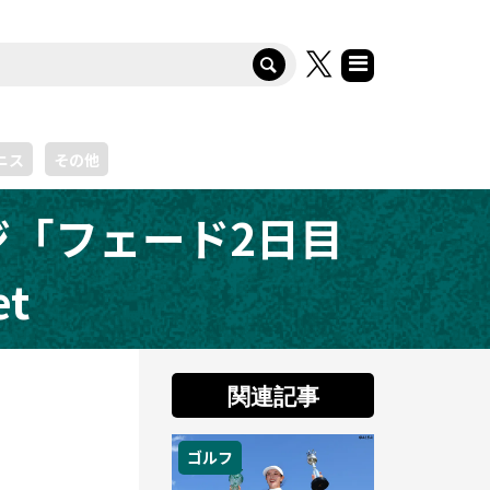
ニス
その他
「フェード2日目
t
関連記事
ゴルフ