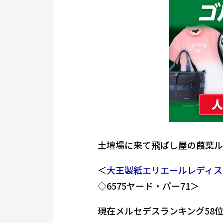
土壇場に来て飛ばし屋の葭葉ル
＜
大王製紙エリエールレディス
◇6575ヤード・パー71＞
現在メルセデスランキング58