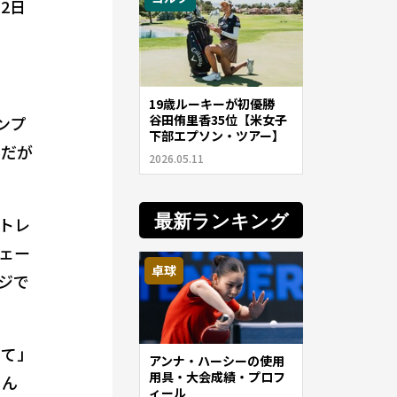
2日
19歳ルーキーが初優勝
谷田侑里香35位【米女子
ンプ
下部エプソン・ツアー】
んだが
2026.05.11
。
最新ランキング
トレ
ェー
卓球
ジで
って」
アンナ・ハーシーの使用
用具・大会成績・プロフ
ゃん
ィール