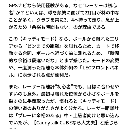
GPSナビなら使用経験がある。なぜ“レーザーは初心
者”か？といえば、球を頻繁に曲げて2打目が林の中な
ことが多く、クラブを常に3、4本持って走り、息が上
がるため「余裕も時間もない」のが理由である。
この【キャディモード】なら、ボールから離れたエリ
アから『ピンまでの距離』を測れるため、カートで移
動する合間、ボールへ近づく前に測れるため、「時間
的な余裕は段違いだな」とまず感じた。モードの変更
や、一度測った距離も本体外側の『LECフロントパネ
ル』に表示される点が便利だ。
また、レーザー距離計“初心者”でも、目標に合わせや
すいのも意外。最初は離れた位置から小さなボールを
探すのに手間取ったが、慣れると【キャディモード】
の使い道のありがたさがよく分かる。レーザー距離計
は「プレーに余裕のある」中・上級者向けと思い込ん
でいたが、【Caddytalk CUBEなら大丈夫】と感じら