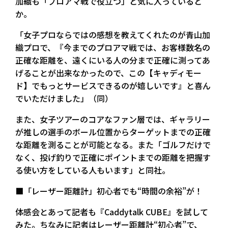
加織も「プロアマ戦で役立つ」と気に入っていると
か。
「女子プロならではの感想を教えてくれたのが青山加
織プロで、『今までのプロアマ戦では、お客様数名の
正確な距離を、遠くにいる人の分まで正確に測ってあ
げることが出来なかったので、この【キャディモー
ド】でもっとサービスできるのが嬉しいです』と喜ん
でいただけました」（同）
また、女子ツアーのコアなファン層では、ギャラリー
が推しの選手のボール位置からターゲットまでの正確
な距離を測ることが可能となる。また「ゴルフだけで
なく、投げ釣りで正確にポイントまでの距離を把握す
る使い方をしている人もいます」と同社。
■「レーザー距離計」初心者でも“時間の余裕”が！
体感会とあって記者も『Caddytalk CUBE』を試して
みた。ちなみに記者はレーザー距離計“初心者”で、