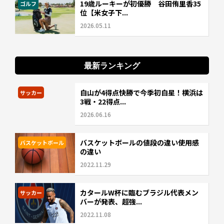
19歳ルーキーが初優勝 谷田侑里香35
ゴルフ
位【米女子下...
2026.05.11
最新ランキング
白山が4得点快勝で今季初白星！横浜は
サッカー
3戦・22得点...
2026.06.16
バスケットボールの値段の違い使用感
バスケットボール
の違い
2022.11.29
カタールW杯に臨むブラジル代表メン
サッカー
バーが発表、超強...
2022.11.08