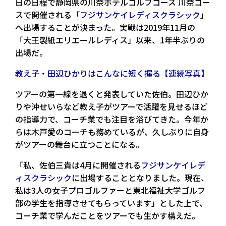
日の日程で静岡県の川奈ホテルゴルフコース 川奈コー
スで開催される「
フジサンケイレディスクラシック
」
へ出場することが決まった。実戦は2019年11月の
「大王製紙エリエールレディス」以来、1年半ぶりの
出場だ。
教え子・田辺ひかりはこんなに短く握る【連続写真】
ツアーの第一線を退くと発表していた佐伯。田辺ひか
りや沖せいらなど教え子がツアーで活躍を見せるほど
の指導力で、コーチ業でも注目を浴びてきた。今年か
らは木戸愛のコーチも務めているが、久しぶりに自身
がツアーの舞台に立つことになる。
「私、佐伯三貴は4月に開催される
フジサンケイレデ
ィスクラシック
に出場することとなりました。現在、
私は3人の女子プロゴルファーと東北福祉大学ゴルフ
部の学生を指導させてもらっています」とした上で、
コーチ業で学んだことをツアーでも生かす構えだ。