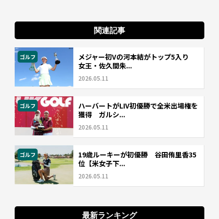
関連記事
メジャー初Vの河本結がトップ5入り
ゴルフ
女王・佐久間朱...
2026.05.11
ハーバートがLIV初優勝で全米出場権を
ゴルフ
獲得 ガルシ...
2026.05.11
19歳ルーキーが初優勝 谷田侑里香35
ゴルフ
位【米女子下...
2026.05.11
最新ランキング