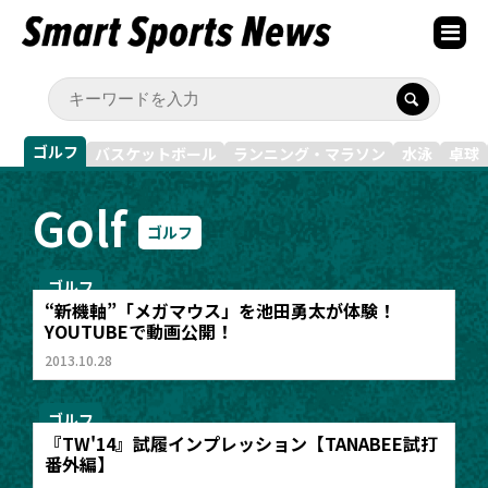
ゴルフ
バスケットボール
ランニング・マラソン
水泳
卓球
Golf
ゴルフ
ゴルフ
“新機軸”「メガマウス」を池田勇太が体験！
YOUTUBEで動画公開！
2013.10.28
ゴルフ
『TW'14』試履インプレッション【TANABEE試打
番外編】