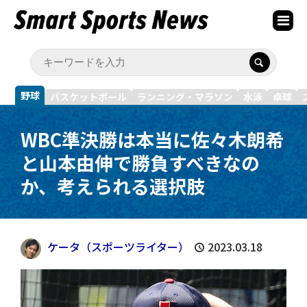
野球
バスケットボール
ランニング・マラソン
水泳
卓球
WBC準決勝は本当に佐々木朗希
と山本由伸で勝負すべきなの
か、考えられる選択肢
ケータ（スポーツライター）
2023.03.18