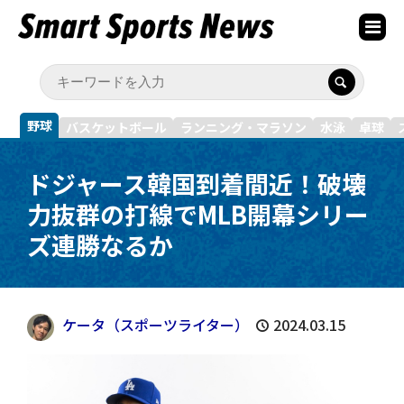
野球
バスケットボール
ランニング・マラソン
水泳
卓球
ドジャース韓国到着間近！破壊
力抜群の打線でMLB開幕シリー
ズ連勝なるか
ケータ（スポーツライター）
2024.03.15