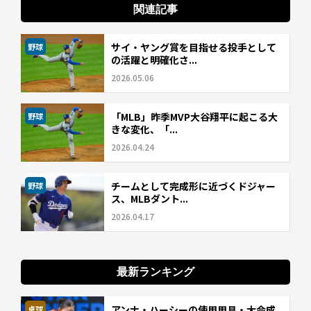
関連記事
サイ・ヤング賞を目指せる投手として
野球
の活躍と明確化さ...
2026.05.06
「MLB」昨季MVP大谷翔平に起こる大
野球
きな変化、「...
2026.04.24
チームとして完成形に近づくドジャー
野球
ス、MLBダント...
2026.04.17
最新ランキング
アンナ・ハーシーの使用用具・大会成
卓球