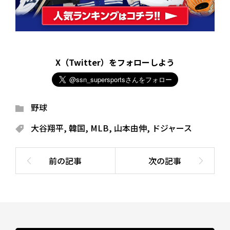
X（Twitter）をフォローしよう
野球
大谷翔平
,
韓国
,
MLB
,
山本由伸
,
ドジャース