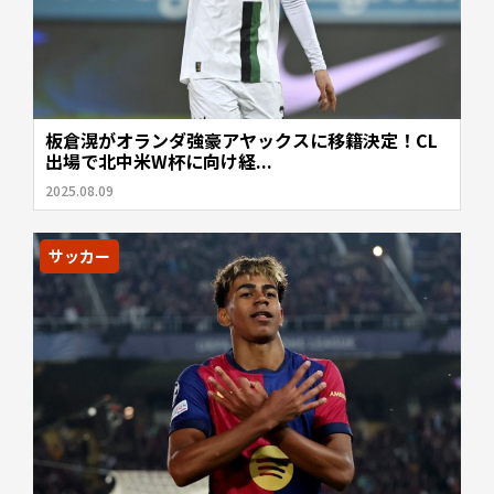
板倉滉がオランダ強豪アヤックスに移籍決定！CL
出場で北中米W杯に向け経...
2025.08.09
サッカー