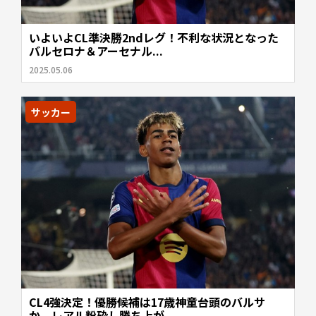
いよいよCL準決勝2ndレグ！不利な状況となった
バルセロナ＆アーセナル...
2025.05.06
サッカー
CL4強決定！優勝候補は17歳神童台頭のバルサ
か、レアル粉砕し勝ち上が...