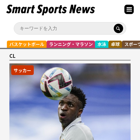
バスケットボール
ランニング・マラソン
水泳
卓球
スポー
CL
サッカー