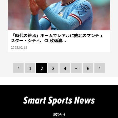
「時代の終焉」ホームでレアルに敗北のマンチェ
スター・シティ、CL敗退濃...
2025.02.12
1
2
3
4
…
6


運営会社