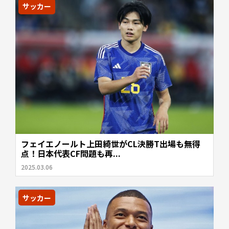
サッカー
フェイエノールト上田綺世がCL決勝T出場も無得
点！日本代表CF問題も再...
2025.03.06
サッカー