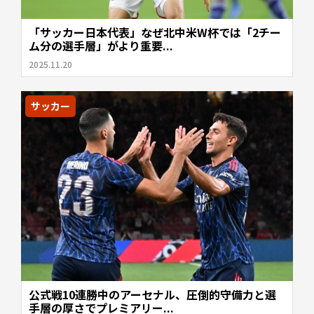
「サッカー日本代表」なぜ北中米W杯では「2チー
ム分の選手層」がより重要...
2025.11.20
サッカー
公式戦10連勝中のアーセナル、圧倒的守備力と選
手層の厚さでプレミアリー...