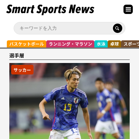
バスケットボール
ランニング・マラソン
水泳
卓球
スポー
選手層
サッカー