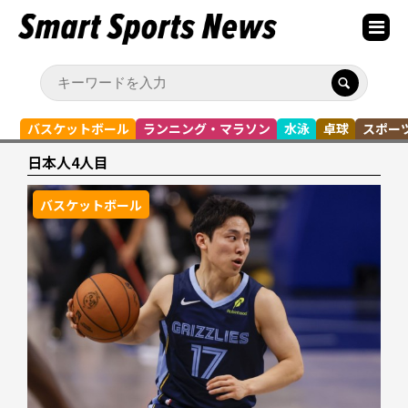
バスケットボール
ランニング・マラソン
水泳
卓球
スポー
日本人4人目
バスケットボール