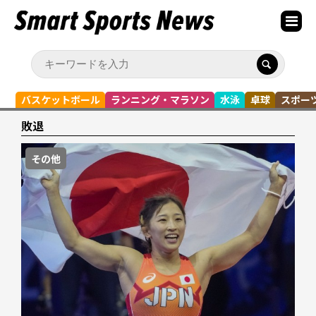
バスケットボール
ランニング・マラソン
水泳
卓球
スポー
敗退
その他