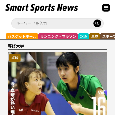
バスケットボール
ランニング・マラソン
水泳
卓球
スポー
専修大学
卓球