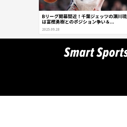
Bリーグ開幕間近！千葉ジェッツの瀬川琉
は富樫勇樹とのポジション争い＆...
2025.09.28