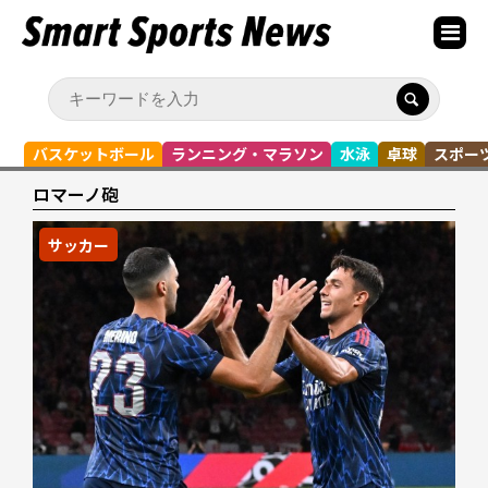
バスケットボール
ランニング・マラソン
水泳
卓球
スポー
ロマーノ砲
サッカー