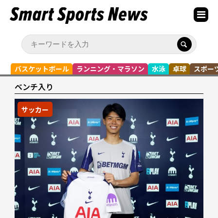
バスケットボール
ランニング・マラソン
水泳
卓球
スポー
ベンチ入り
サッカー