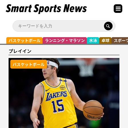
バスケットボール
ランニング・マラソン
水泳
卓球
スポー
プレイイン
バスケットボール