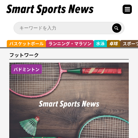
バスケットボール
ランニング・マラソン
水泳
卓球
スポー
フットワーク
バドミントン