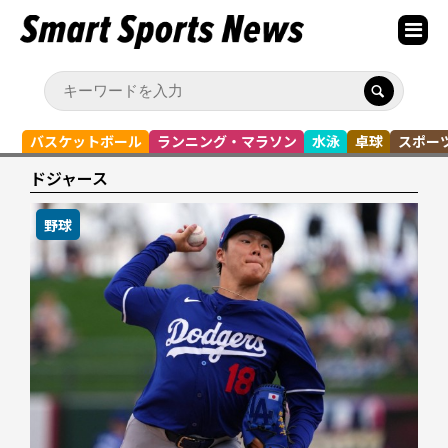
バスケットボール
ランニング・マラソン
水泳
卓球
スポー
ドジャース
野球