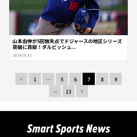
山本由伸が5回無失点でドジャースの地区シリーズ
突破に貢献！ダルビッシュ...
2024.10.12
1
…
5
6
7
8
9

…
13
