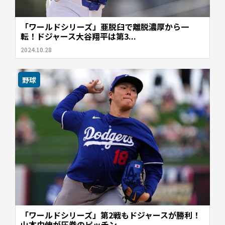
「ワールドシリーズ」亜脱臼で離脱濃厚から一
転！ドジャース大谷翔平は第3...
2024.10.28
野球
「ワールドシリーズ」第2戦もドジャースが勝利！
山本由伸が圧巻のピッチン...