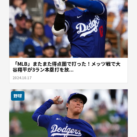
「MLB」またまた得点圏で打った！メッツ戦で大
谷翔平が3ラン本塁打を放...
2024.10.17
野球