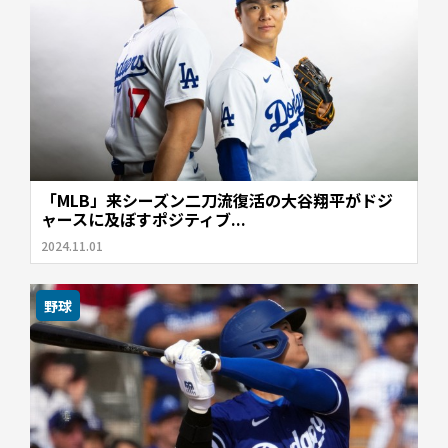
「MLB」来シーズン二刀流復活の大谷翔平がドジ
ャースに及ぼすポジティブ...
2024.11.01
野球