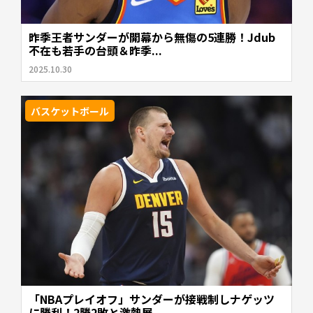
昨季王者サンダーが開幕から無傷の5連勝！Jdub
不在も若手の台頭＆昨季...
2025.10.30
バスケットボール
「NBAプレイオフ」サンダーが接戦制しナゲッツ
に勝利！2勝2敗と激熱展...