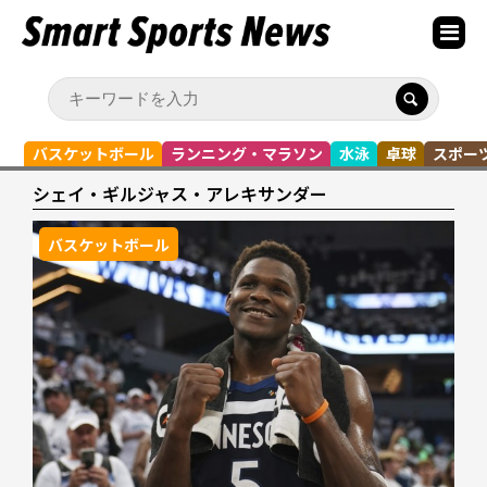
バスケットボール
ランニング・マラソン
水泳
卓球
スポー
シェイ・ギルジャス・アレキサンダー
バスケットボール