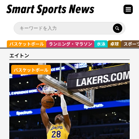
バスケットボール
ランニング・マラソン
水泳
卓球
スポー
エイトン
バスケットボール