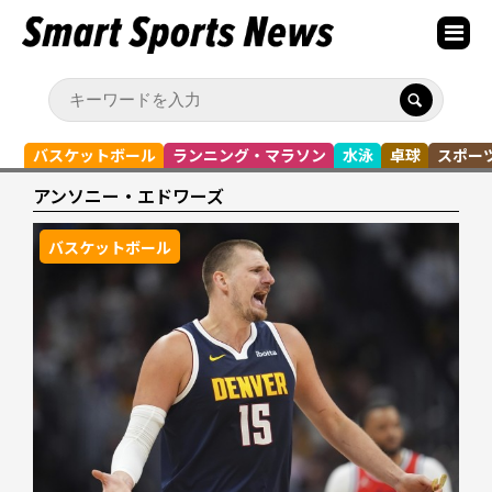
バスケットボール
ランニング・マラソン
水泳
卓球
スポー
アンソニー・エドワーズ
バスケットボール