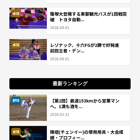
篠塚大登擁する東都観光バスが1回戦突
卓球
破 トヨタ自動...
2026.08.01
レゾナック、十六FGが2勝で好発進
卓球
前回王者・デン...
2026.08.01
最新ランキング
【第2回】最速153kmから営業マン
野球
へ。1滴も酒を...
2026.03.31
陳熠(チェンイー)の使用用具・大会成
卓球
績・プロフィー...