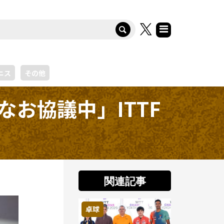
ニス
その他
お協議中」ITTF
関連記事
卓球