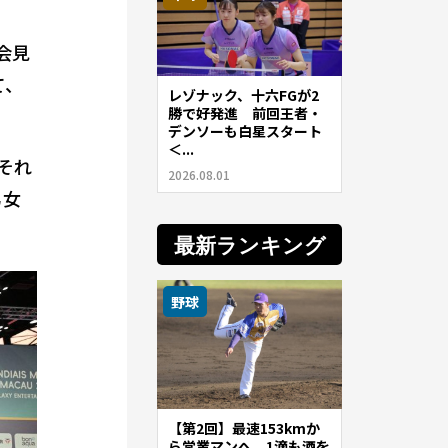
会見
て、
レゾナック、十六FGが2
勝で好発進 前回王者・
デンソーも白星スタート
＜...
それ
2026.08.01
男女
最新ランキング
野球
【第2回】最速153kmか
ら営業マンへ。1滴も酒を