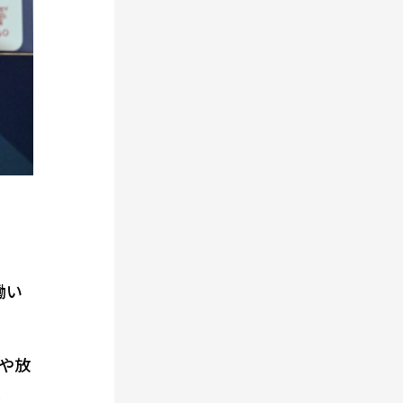
働い
や放
。