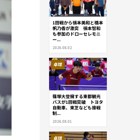
1回戦から張本美和と橋本
帆乃香が激突 張本智和
も参加のドローセレモニ
ー...
2026.08.02
卓球
篠塚大登擁する東都観光
バスが1回戦突破 トヨタ
自動車、東芝なども接戦
制...
2026.08.01
卓球