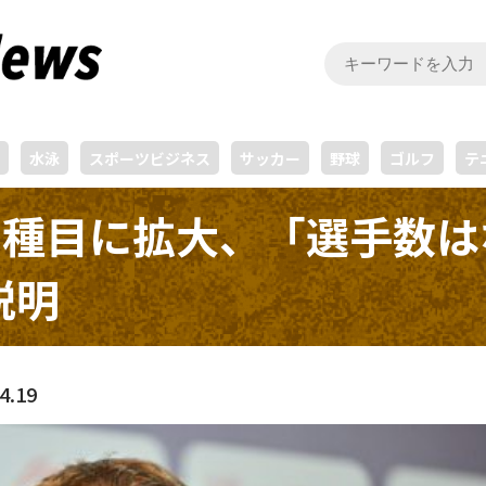
水泳
スポーツビジネス
サッカー
野球
ゴルフ
テ
種目に拡大、「選手数はな
説明
4.19