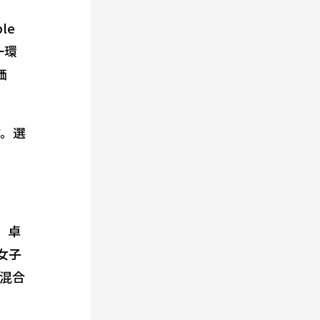
le
一環
価
す。選
、卓
女子
混合