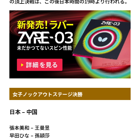
の頂上決戦は、この後日本時間の19時より行われる。
女子ノックアウトステージ決勝
日本 – 中国
張本美和 – 王曼昱
早田ひな – 孫穎莎