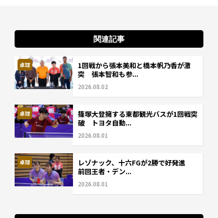
関連記事
1回戦から張本美和と橋本帆乃香が激
卓球
突 張本智和も参...
2026.08.02
篠塚大登擁する東都観光バスが1回戦突
卓球
破 トヨタ自動...
2026.08.01
レゾナック、十六FGが2勝で好発進
卓球
前回王者・デン...
2026.08.01