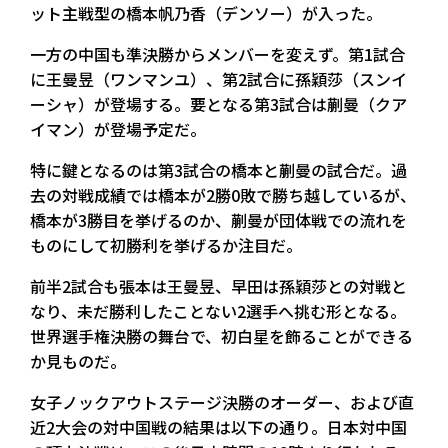
ット主戦型の橋本帆乃香（デンソー）が入った。
一方の中国も準決勝からメンバーを変えず。第1試合
に王曼昱（ワンマンユ）、第2試合に孫穎莎（スンイ
ーシャ）が登場する。要となる第3試合は蒯曼（クア
イマン）が登場予定だ。
特に鍵となるのは第3試合の橋本と蒯曼の試合だ。過
去の対戦成績では橋本が2勝0敗で勝ち越しているが、
橋本が3勝目を挙げるのか、蒯曼が団体戦での流れを
ものにして初勝利を挙げるか注目だ。
前半2試合も張本は王曼昱、早田は孫穎莎との対戦と
なり、未だ勝利したことない2選手へ挑む形となる。
世界選手権決勝の舞台で、初白星を飾ることができる
か見ものだ。
女子ノックアウトステージ決勝のオーダー、および直
近2大会の対中国戦の結果は以下の通り。日本対中国