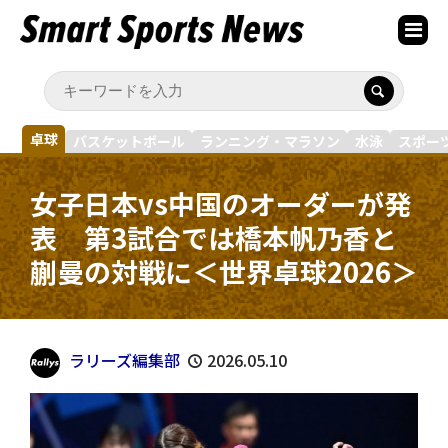
卓球
バスケットボール
ランニング・マラソン
水泳
スポー
女子日本vs中国のオーダーが発
表 第3試合では橋本帆乃香と
蒯曼の対戦に＜世界卓球2026＞
ラリーズ編集部
2026.05.10