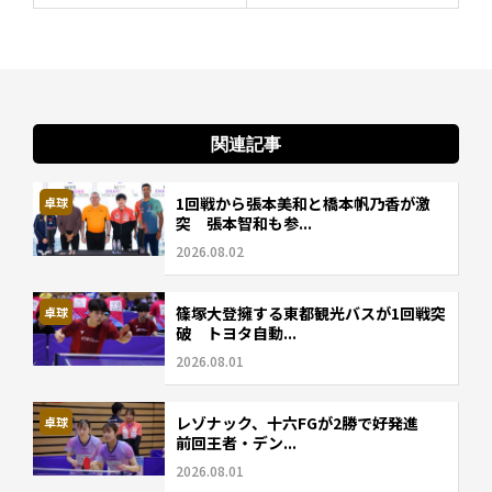
関連記事
1回戦から張本美和と橋本帆乃香が激
卓球
突 張本智和も参...
2026.08.02
篠塚大登擁する東都観光バスが1回戦突
卓球
破 トヨタ自動...
2026.08.01
レゾナック、十六FGが2勝で好発進
卓球
前回王者・デン...
2026.08.01