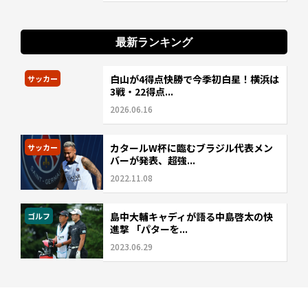
最新ランキング
白山が4得点快勝で今季初白星！横浜は
サッカー
3戦・22得点...
2026.06.16
カタールW杯に臨むブラジル代表メン
サッカー
バーが発表、超強...
2022.11.08
島中大輔キャディが語る中島啓太の快
ゴルフ
進撃 「パターを...
2023.06.29