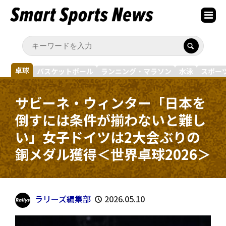
卓球
バスケットボール
ランニング・マラソン
水泳
スポー
サビーネ・ウィンター「日本を
倒すには条件が揃わないと難し
い」女子ドイツは2大会ぶりの
銅メダル獲得＜世界卓球2026＞
ラリーズ編集部
2026.05.10