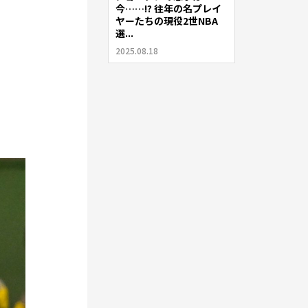
今……!? 往年の名プレイ
ヤーたちの現役2世NBA
選...
2025.08.18