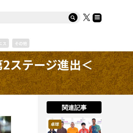
ニス
その他
2ステージ進出＜
関連記事
卓球