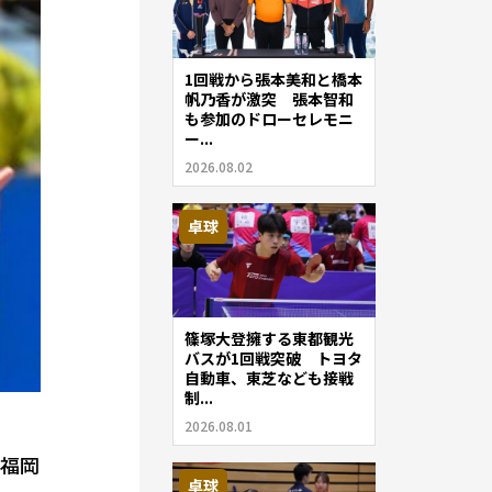
1回戦から張本美和と橋本
帆乃香が激突 張本智和
も参加のドローセレモニ
ー...
2026.08.02
卓球
篠塚大登擁する東都観光
バスが1回戦突破 トヨタ
自動車、東芝なども接戦
制...
2026.08.01
（福岡
卓球