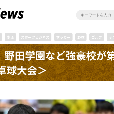
水泳
スポーツビジネス
サッカー
野球
ゴルフ
テ
、野田学園など強豪校が第
卓球大会＞