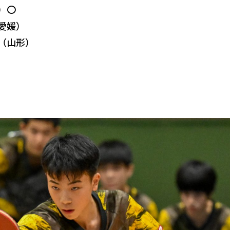
）〇
（愛媛）
南（山形）