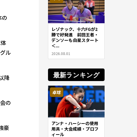
体の
レゾナック、十六FGが2
勝で好発進 前回王者・
デンソーも白星スタート
総体
＜...
ングル
2026.08.01
最新ランキング
以降
卓球
協会の
アンナ・ハーシーの使用
強豪
用具・大会成績・プロフ
ィール