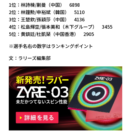
1位：林詩棟/蒯曼（中国） 6898
2位：林鐘勲/申裕斌（韓国） 5110
3位：王楚欽/孫穎莎（中国） 4136
4位：松島輝空/張本美和（木下グループ） 3455
5位：黄鎮廷/杜凱琹（中国香港） 2905
※選手名右の数字はランキングポイント
文：ラリーズ編集部