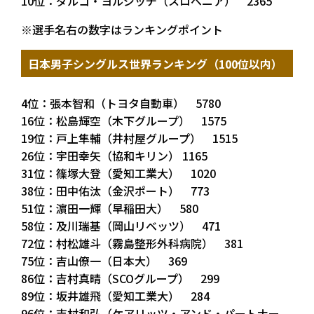
10位：ダルコ・ヨルジッチ（スロベニア） 2365
※選手名右の数字はランキングポイント
日本男子シングルス世界ランキング（100位以内）
4位：張本智和（トヨタ自動車） 5780
16位：松島輝空（木下グループ） 1575
19位：戸上隼輔（井村屋グループ） 1515
26位：宇田幸矢（協和キリン） 1165
31位：篠塚大登（愛知工業大） 1020
38位：田中佑汰（金沢ポート） 773
51位：濵田一輝（早稲田大） 580
58位：及川瑞基（岡山リベッツ） 471
72位：村松雄斗（霧島整形外科病院） 381
75位：吉山僚一（日本大） 369
86位：吉村真晴（SCOグループ） 299
89位：坂井雄飛（愛知工業大） 284
96位：吉村和弘（ケアリッツ・アンド・パートナー