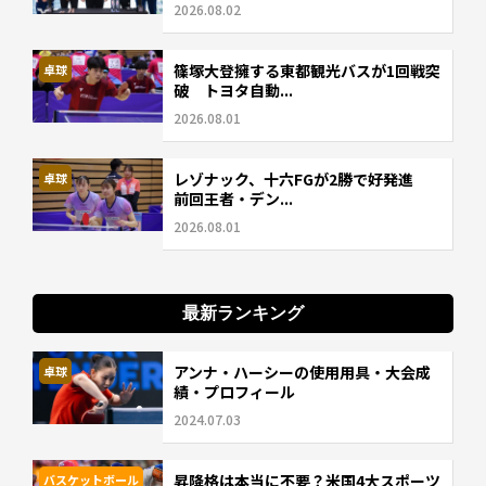
2026.08.02
篠塚大登擁する東都観光バスが1回戦突
卓球
破 トヨタ自動...
2026.08.01
レゾナック、十六FGが2勝で好発進
卓球
前回王者・デン...
2026.08.01
最新ランキング
アンナ・ハーシーの使用用具・大会成
卓球
績・プロフィール
2024.07.03
昇降格は本当に不要？米国4大スポーツ
バスケットボール