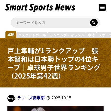
卓球
バスケットボール
ランニング・マラソン
水泳
スポー
戸上隼輔が1ランクアップ 張
本智和は日本勢トップの4位キ
ープ｜卓球男子世界ランキング
（2025年第42週）
ラリーズ編集部
2025.10.15