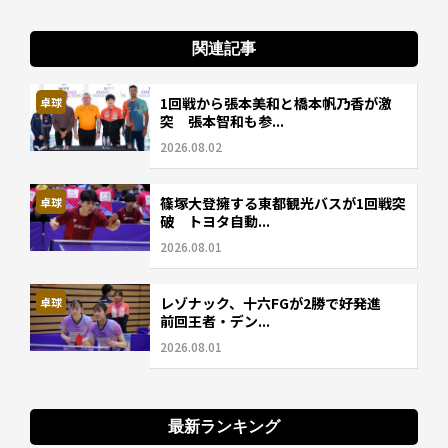
関連記事
1回戦から張本美和と橋本帆乃香が激
卓球
突 張本智和も参...
2026.08.02
篠塚大登擁する東都観光バスが1回戦突
卓球
破 トヨタ自動...
2026.08.01
レゾナック、十六FGが2勝で好発進
卓球
前回王者・デン...
2026.08.01
最新ランキング