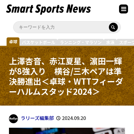
卓球
バスケットボール
ランニング・マラソン
水泳
スポー
上澤杏音、赤江夏星、濵田一輝
が8強入り 横谷/三木ペアは準
決勝進出＜卓球・WTTフィーダ
ーハルムスタッド2024＞
ラリーズ編集部
2024.09.20