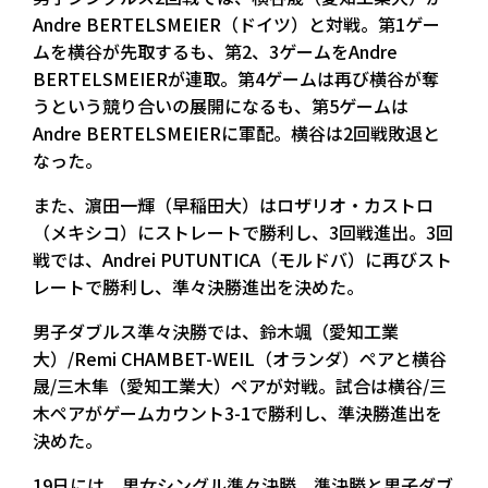
Andre BERTELSMEIER（ドイツ）と対戦。第1ゲー
ムを横谷が先取するも、第2、3ゲームをAndre
BERTELSMEIERが連取。第4ゲームは再び横谷が奪
うという競り合いの展開になるも、第5ゲームは
Andre BERTELSMEIERに軍配。横谷は2回戦敗退と
なった。
また、濵田一輝（早稲田大）はロザリオ・カストロ
（メキシコ）にストレートで勝利し、3回戦進出。3回
戦では、Andrei PUTUNTICA（モルドバ）に再びスト
レートで勝利し、準々決勝進出を決めた。
男子ダブルス準々決勝では、鈴木颯（愛知工業
大）/Remi CHAMBET-WEIL（オランダ）ペアと横谷
晟/三木隼（愛知工業大）ペアが対戦。試合は横谷/三
木ペアがゲームカウント3-1で勝利し、準決勝進出を
決めた。
19日には、男女シングル準々決勝、準決勝と男子ダブ