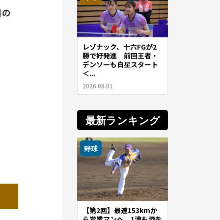
日の
レゾナック、十六FGが2
勝で好発進 前回王者・
デンソーも白星スタート
＜...
2026.08.01
最新ランキング
野球
【第2回】最速153kmか
ら営業マンへ。1滴も酒を