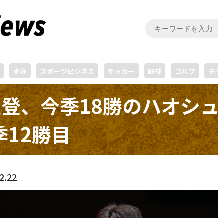
水泳
スポーツビジネス
サッカー
野球
ゴルフ
テ
大登、今季18勝のハオシ
12勝目
2.22