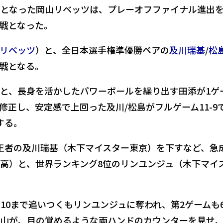
目となった岡山リベッツは、プレーオフファイナル進出
戦となった。
リベッツ
）と、全日本選手権準優勝ペアの
及川瑞基
/
松
戦となる。
と、長身を活かしたパワーボールを繰り出す田添が1ゲ
修正し、安定感で上回った及川/松島がフルゲーム11-9
する。
王者の及川瑞基（木下マイスター東京）を下すなど、急
高）と、世界ランキング8位のリンユンジュ（木下マイ
0-10まで追いつくもリンユンジュに奪われ、第2ゲームも6
山が、目の覚めるような両ハンドのカウンターを見せ、