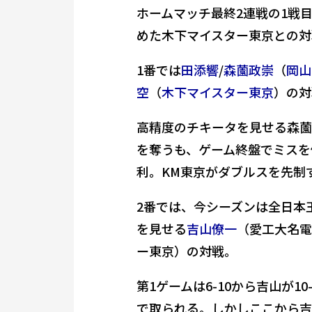
ホームマッチ最終2連戦の1戦
めた木下マイスター東京との対
1番では
田添響
/
森薗政崇
（
岡山
空
（
木下マイスター東京
）の対
高精度のチキータを見せる森薗
を奪うも、ゲーム終盤でミスを
利。KM東京がダブルスを先制
2番では、今シーズンは全日本
を見せる
吉山僚一
（愛工大名電
ー東京）の対戦。
第1ゲームは6-10から吉山が1
で取られる。しかしここから吉