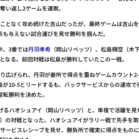
奪い返し2ゲームを連取。
ことなく攻め続けた吉山だったが、最終ゲームは吉山
点も与えない試合運びを見せ勝利を掴んだ。
中、3番では
丹羽孝希
（岡山リベッツ）、松島輝空（木
となる。前回対戦は松島が勝利していたこの一戦。
り広げられ、丹羽が要所で得点を重ねゲームカウント2-
島が10-5とリードするも、バックサービスからの速攻で
逆転勝利を決めた。
挙げるハオシュアイ（岡山リベッツ）と、単複で活躍を見
）の対戦となった。ハオシュアイがラリー戦で先手を取
サービスレシーブを見せ、勝負所で確実に得点をもの