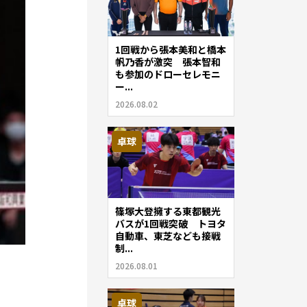
1回戦から張本美和と橋本
帆乃香が激突 張本智和
も参加のドローセレモニ
ー...
2026.08.02
卓球
篠塚大登擁する東都観光
バスが1回戦突破 トヨタ
自動車、東芝なども接戦
制...
2026.08.01
卓球