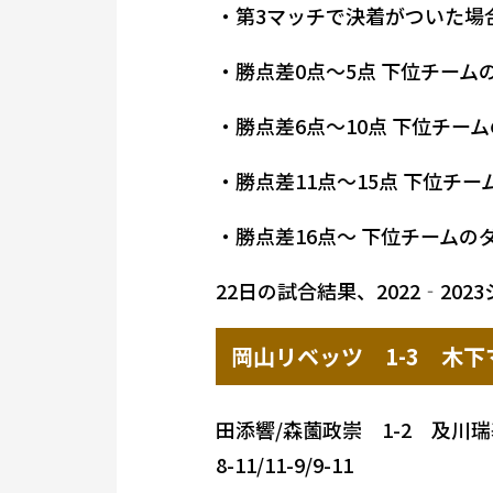
・第3マッチで決着がついた場
・勝点差0点～5点 下位チー
・勝点差6点～10点 下位チ
・勝点差11点～15点 下位チ
・勝点差16点～ 下位チームの
22日の試合結果、2022‐20
岡山リベッツ 1-3 木
田添響/森薗政崇 1-2 及川
8-11/11-9/9-11