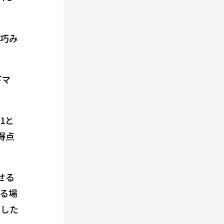
を巧み
下マ
1と
得点
せる
る場
にした