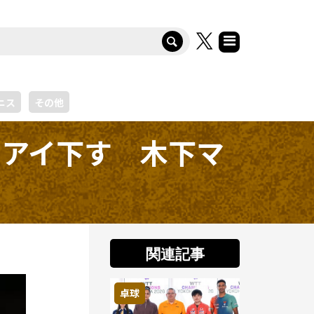
ニス
その他
ュアイ下す 木下マ
関連記事
卓球