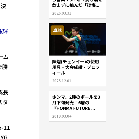
を決
飲まずに挑んだ「後悔...
2026.03.31
卓球
島輝
ーム
陳熠(チェンイー)の使用
で勝
用具・大会成績・プロフ
ィール
2023.12.01
成長
ホンマ、2種のボールを3
ゴルフ
スタ
月下旬発売！6層の
『HONMA FUTURE ...
2019.03.04
-11
YG