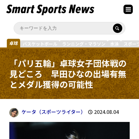
卓球
バスケットボール
ランニング・マラソン
水泳
スポー
「パリ五輪」卓球女子団体戦の
見どころ 早田ひなの出場有無
とメダル獲得の可能性
ケータ（スポーツライター）
2024.08.04