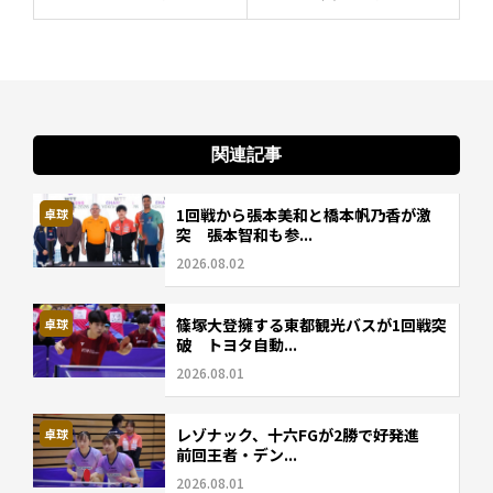
関連記事
1回戦から張本美和と橋本帆乃香が激
卓球
突 張本智和も参...
2026.08.02
篠塚大登擁する東都観光バスが1回戦突
卓球
破 トヨタ自動...
2026.08.01
レゾナック、十六FGが2勝で好発進
卓球
前回王者・デン...
2026.08.01