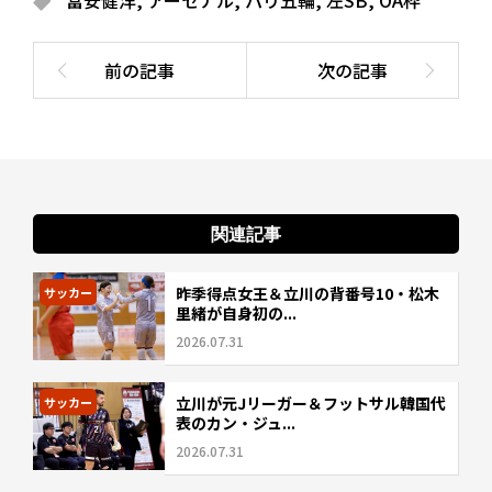
冨安健洋
,
アーセナル
,
パリ五輪
,
左SB
,
OA枠
関連記事
昨季得点女王＆立川の背番号10・松木
サッカー
里緒が自身初の...
2026.07.31
立川が元Jリーガー＆フットサル韓国代
サッカー
表のカン・ジュ...
2026.07.31