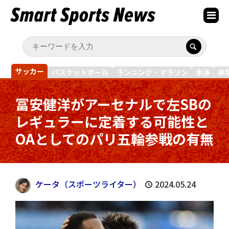
サッカー
バスケットボール
ランニング・マラソン
水泳
卓
冨安健洋がアーセナルで左SBの
レギュラーに定着する可能性と
OAとしてのパリ五輪参戦の有無
ケータ（スポーツライター）
2024.05.24