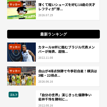
薄くて軽いシューズを好む18歳の天才
サッカー
レフティが“厚...
2026.07.29
最新ランキング
カタールW杯に臨むブラジル代表メン
サッカー
バーが発表、超強...
2022.11.08
白山が4得点快勝で今季初白星！横浜は
サッカー
3戦・22得点...
2026.06.16
「自分の世界」演じきった優勝争い
ゴルフ
岩井千怜を勝利に...
2022.08.16