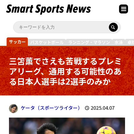
サッカー
バスケットボール
ランニング・マラソン
水泳
卓
三笘薫でさえも苦戦するプレミ
アリーグ、通用する可能性のあ
る日本人選手は2選手のみか
ケータ（スポーツライター）
2025.04.07