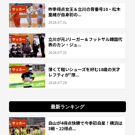
昨季得点女王＆立川の背番号10・松木
サッカー
里緒が自身初の...
2026.07.31
立川が元Jリーガー＆フットサル韓国代
サッカー
表のカン・ジュ...
2026.07.31
薄くて軽いシューズを好む18歳の天才
サッカー
レフティが“厚...
2026.07.29
最新ランキング
白山が4得点快勝で今季初白星！横浜は
サッカー
3戦・22得点...