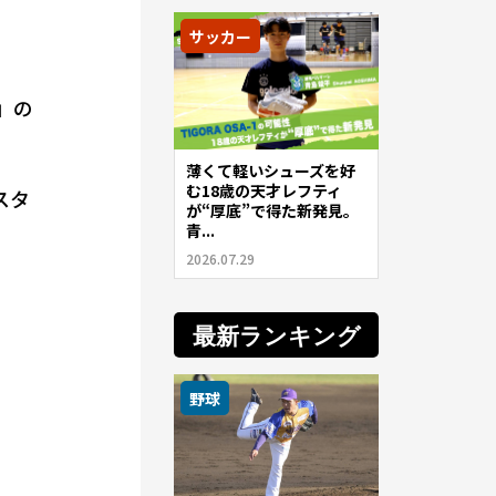
サッカー
」の
薄くて軽いシューズを好
む18歳の天才レフティ
スタ
が“厚底”で得た新発見。
青...
2026.07.29
最新ランキング
野球