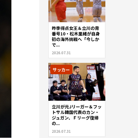
昨季得点女王＆立川の背
番号10・松木里緒が自身
初の海外挑戦へ「今しか
で...
2026.07.31
サッカー
立川が元Jリーガー＆フッ
トサル韓国代表のカン・
ジュガン、Ｆリーグ復帰
の...
2026.07.31