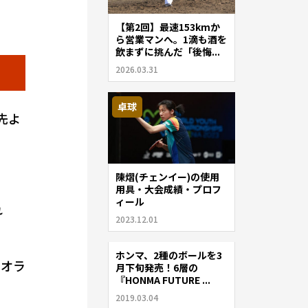
【第2回】最速153kmか
ら営業マンへ。1滴も酒を
飲まずに挑んだ「後悔...
2026.03.31
卓球
先よ
陳熠(チェンイー)の使用
用具・大会成績・プロフ
ィール
れ
2023.12.01
ホンマ、2種のボールを3
ゴルフ
ィオラ
月下旬発売！6層の
『HONMA FUTURE ...
2019.03.04