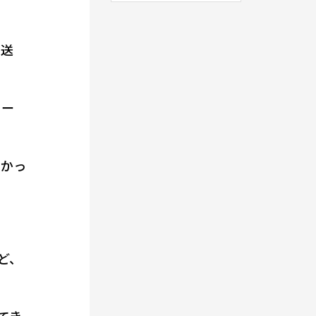
に送
ュー
なかっ
ど、
てき