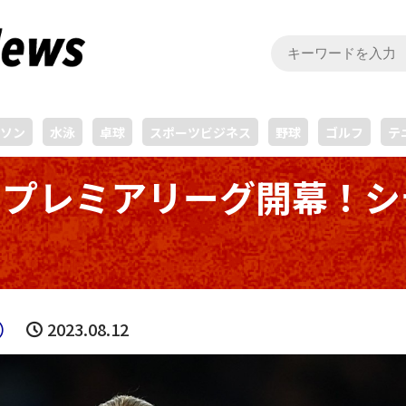
ソン
水泳
卓球
スポーツビジネス
野球
ゴルフ
テ
でプレミアリーグ開幕！シ
）
2023.08.12