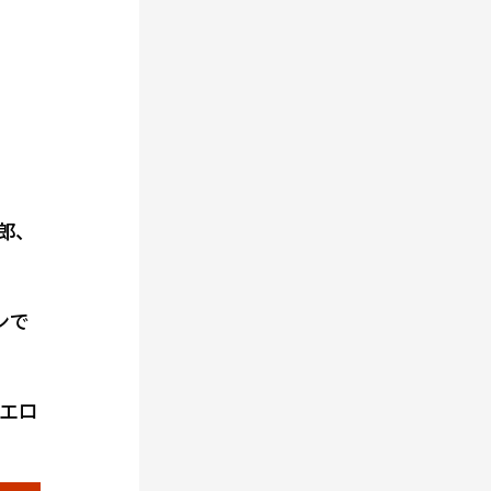
郎、
ンで
エロ