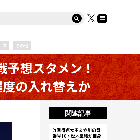
ニス
その他
リ戦予想スタメン！
程度の入れ替えか
関連記事
昨季得点女王＆立川の背
サッカー
番号10・松木里緒が自身