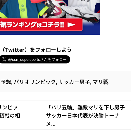
X（Twitter）をフォローしよう
ン予想
,
パリオリンピック
,
サッカー男子
,
マリ戦
リンピッ
「パリ五輪」難敵マリを下し男子
初戦の相
サッカー日本代表が決勝トーナ
メ...