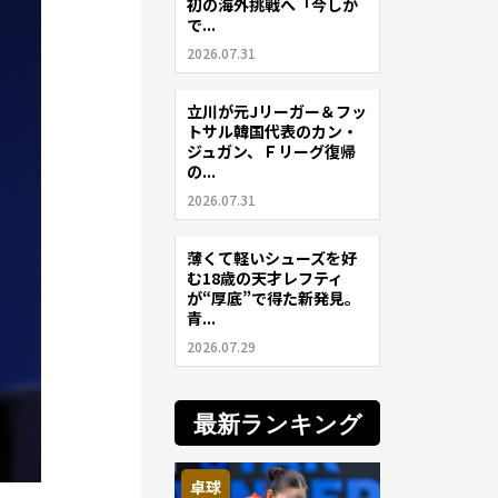
初の海外挑戦へ「今しか
で...
2026.07.31
立川が元Jリーガー＆フッ
サッカー
トサル韓国代表のカン・
ジュガン、Ｆリーグ復帰
の...
2026.07.31
薄くて軽いシューズを好
サッカー
む18歳の天才レフティ
が“厚底”で得た新発見。
青...
2026.07.29
最新ランキング
卓球