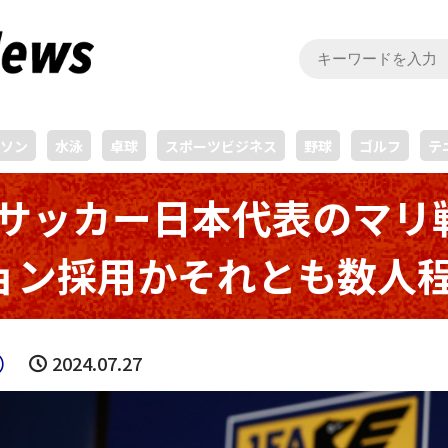
ソン
水泳
卓球
スポーツビジネス
野球
ゴルフ
テ
3サッカー日本代表のマ
ョン採用かそれとも数人
）
2024.07.27