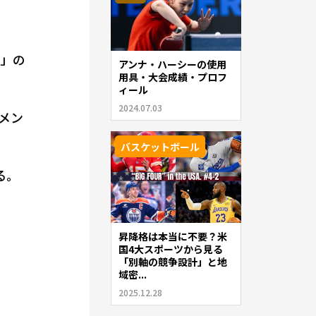
表」の
アンナ・ハーシーの使用
用具・大会成績・プロフ
ィール
2024.07.03
メン
バスケットボール
る。
昇降格は本当に不要？米
国4大スポーツから見る
「別軸の競争設計」と地
域密...
2025.12.28