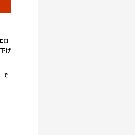
エロ
に下げ
、そ