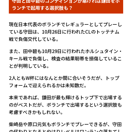
守田と田中碧のコンディションが悪ければ鎌田をボ
ランチで起用する選択肢も？
現在日本代表のボランチでレギュラーとしてプレーし
ている守田は、10月26日に行われたCLのトッテナム
戦で負傷交代している。
また、田中碧も10月29日に行われたホルシュタイン・
キール戦で負傷し、検査の結果靭帯を損傷しているこ
とが判明している。
2人ともW杯にはなんとか間に合いそうだが、トップ
フォームで迎えられるかは未知数だ。
本来であれば、鎌田が最も輝けるトップ下で出場する
のがベストだが、ボランチで出場するという選択肢も
考慮すべきかもしれない。
柴崎岳や原口元気もボランチでプレーできるが、守田
の代わりとなるとやはりレベルはワンランク落ちてし