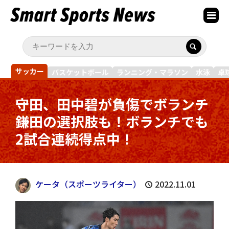
サッカー
バスケットボール
ランニング・マラソン
水泳
卓
守田、田中碧が負傷でボランチ
鎌田の選択肢も！ボランチでも
2試合連続得点中！
ケータ（スポーツライター）
2022.11.01