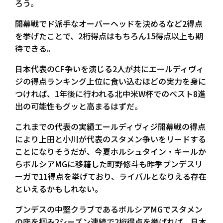
ろう。
開幕戦でド派手なオーバーヘッドを決めるなど2得点
を挙げたことで、2桁得点はもちろん15得点以上も期
待できる。
日本代表のCF争いを演じる2人が共にエールディヴィ
ジの得点ランキング上位に食い込むほどの実力を身に
つければ、1年後に行われる北中米W杯でのベスト8進
出の可能性もグッと高まるはずだ。
これまでの代表の実績エールディヴィジ開幕戦の得点
により上田と小川が代表のスタメン争いをリードする
ことになりそうだが、今夏ホルシュタイン・キールか
らボルシアMGに移籍した町野修斗も昨季ブンデスリ
ーガで11得点を挙げており、ライバルとなりえる存在
といえるかもしれない。
ブンデスの中堅クラブであるボルシアMGでスタメン
の座を掴み2シーズン連続で2桁得点を挙げれば、日本