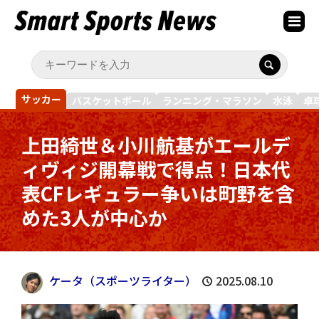
サッカー
バスケットボール
ランニング・マラソン
水泳
卓
上田綺世＆小川航基がエールデ
ィヴィジ開幕戦で得点！日本代
表CFレギュラー争いは町野を含
めた3人が中心か
ケータ（スポーツライター）
2025.08.10