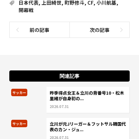
日本代表
,
上田綺世
,
町野修斗
,
CF
,
小川航基
,
開幕戦
関連記事
昨季得点女王＆立川の背番号10・松木
サッカー
里緒が自身初の...
2026.07.31
立川が元Jリーガー＆フットサル韓国代
サッカー
表のカン・ジュ...
2026.07.31