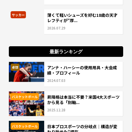
薄くて軽いシューズを好む18歳の天才
サッカー
レフティが“厚...
2026.07.29
最新ランキング
アンナ・ハーシーの使用用具・大会成
卓球
績・プロフィール
2024.07.03
昇降格は本当に不要？米国4大スポーツ
バスケットボール
から見る「別軸...
2025.12.28
日本プロスポーツの分岐点｜構造が変
バスケットボール
わり始めた“現在...