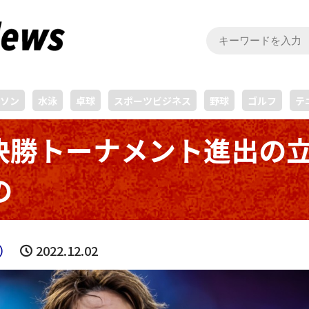
ソン
水泳
卓球
スポーツビジネス
野球
ゴルフ
テ
決勝トーナメント進出の
の
）
2022.12.02