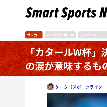
サッカー
バスケットボール
ランニング・マラ
「カタールW杯」
の涙が意味するも
ケータ（スポーツライター