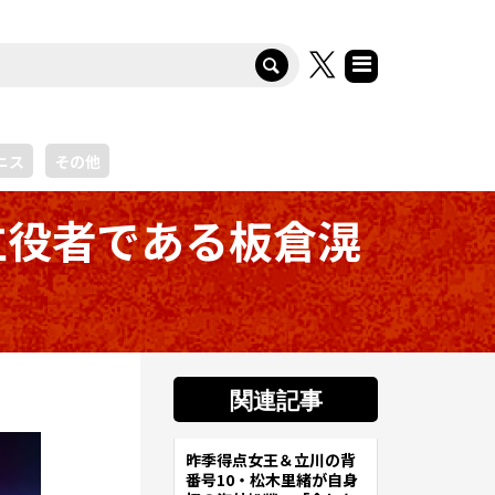
ニス
その他
立役者である板倉滉
関連記事
昨季得点女王＆立川の背
サッカー
番号10・松木里緒が自身