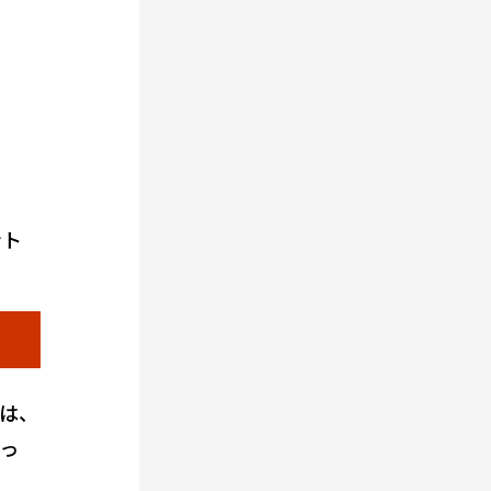
ント
は、
っ