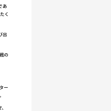
であ
ったく
び出
戦の
ター
。
安、