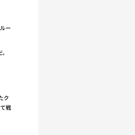
グルー
だ。
たク
って戦