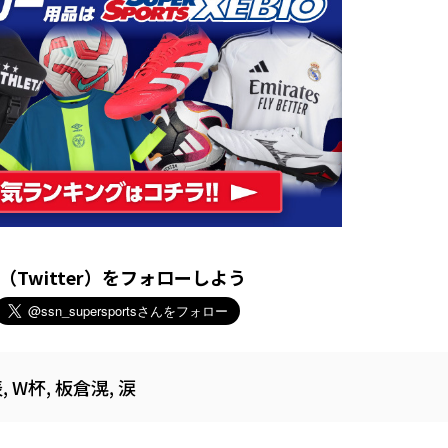
X（Twitter）をフォローしよう
表
,
W杯
,
板倉滉
,
涙