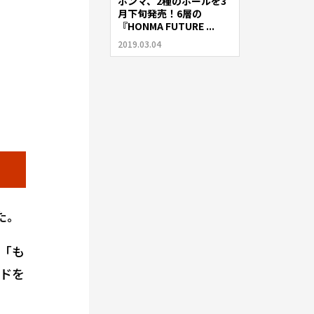
ホンマ、2種のボールを3
ゴルフ
月下旬発売！6層の
『HONMA FUTURE ...
2019.03.04
た。
「も
ドを