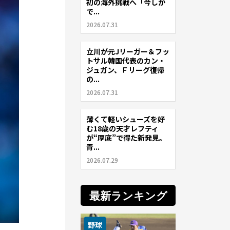
初の海外挑戦へ「今しか
で...
2026.07.31
立川が元Jリーガー＆フッ
サッカー
トサル韓国代表のカン・
ジュガン、Ｆリーグ復帰
の...
2026.07.31
薄くて軽いシューズを好
サッカー
む18歳の天才レフティ
が“厚底”で得た新発見。
青...
2026.07.29
最新ランキング
野球