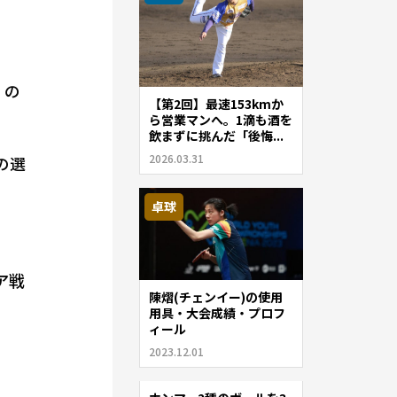
」の
【第2回】最速153kmか
ら営業マンへ。1滴も酒を
飲まずに挑んだ「後悔...
2026.03.31
の選
卓球
ア戦
陳熠(チェンイー)の使用
用具・大会成績・プロフ
ィール
2023.12.01