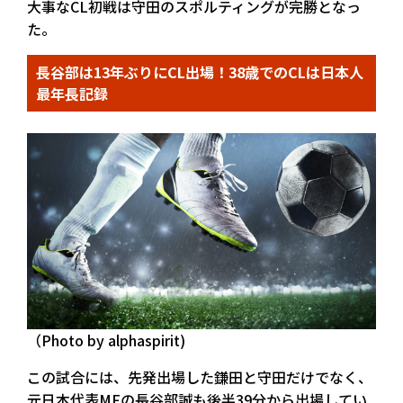
大事なCL初戦は守田のスポルティングが完勝となっ
た。
長谷部は13年ぶりにCL出場！38歳でのCLは日本人
最年長記録
（Photo by alphaspirit)
この試合には、先発出場した鎌田と守田だけでなく、
元日本代表MFの長谷部誠も後半39分から出場してい