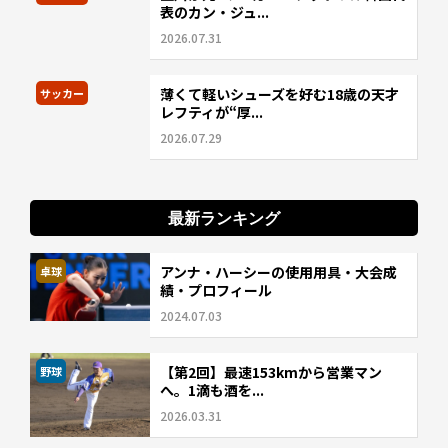
表のカン・ジュ...
2026.07.31
薄くて軽いシューズを好む18歳の天才
サッカー
レフティが“厚...
2026.07.29
最新ランキング
アンナ・ハーシーの使用用具・大会成
卓球
績・プロフィール
2024.07.03
【第2回】最速153kmから営業マン
野球
へ。1滴も酒を...
2026.03.31