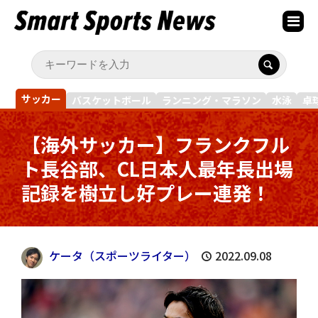
サッカー
バスケットボール
ランニング・マラソン
水泳
卓
【海外サッカー】フランクフル
ト長谷部、CL日本人最年長出場
記録を樹立し好プレー連発！
ケータ（スポーツライター）
2022.09.08