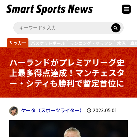
サッカー
バスケットボール
ランニング・マラソン
水泳
卓
ハーランドがプレミアリーグ史
上最多得点達成！マンチェスタ
ー・シティも勝利で暫定首位に
ケータ（スポーツライター）
2023.05.01