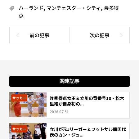
ハーランド
,
マンチェスター・シティ
,
最多得
点
関連記事
昨季得点女王＆立川の背番号10・松木
サッカー
里緒が自身初の...
2026.07.31
立川が元Jリーガー＆フットサル韓国代
サッカー
表のカン・ジュ...