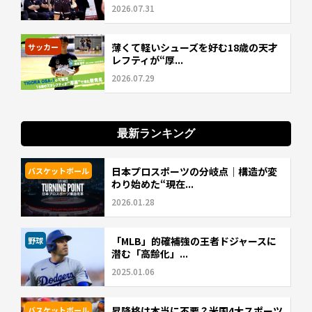
2026.07.31
薄くて軽いシューズを好む18歳の天才
サッカー
レフティが“厚...
2026.07.29
最新ランキング
日本プロスポーツの分岐点｜構造が変
バスケットボール
わり始めた“現在...
2026.01.28
「MLB」的確補強の王者ドジャースに
野球
潜む「高齢化」...
2025.01.06
昇降格は本当に不要？米国4大スポーツ
バスケットボール