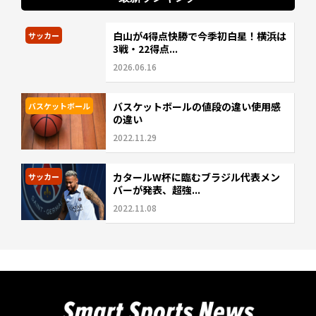
白山が4得点快勝で今季初白星！横浜は
サッカー
3戦・22得点...
2026.06.16
バスケットボールの値段の違い使用感
バスケットボール
の違い
2022.11.29
カタールW杯に臨むブラジル代表メン
サッカー
バーが発表、超強...
2022.11.08