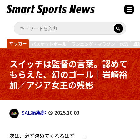
サッカー
バスケットボール
ランニング・マラソン
水泳
卓
スイッチは監督の言葉。認めて
もらえた、幻のゴール｜岩崎裕
加／アジア女王の残影
SAL編集部
2025.10.03
次は、必ず決めてくれるはず──。