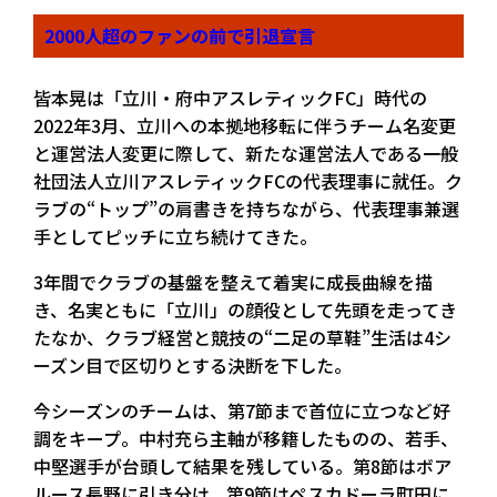
2000人超のファンの前で引退宣言
皆本晃は「立川・府中アスレティックFC」時代の
2022年3月、立川への本拠地移転に伴うチーム名変更
と運営法人変更に際して、新たな運営法人である一般
社団法人立川アスレティックFCの代表理事に就任。ク
ラブの“トップ”の肩書きを持ちながら、代表理事兼選
手としてピッチに立ち続けてきた。
3年間でクラブの基盤を整えて着実に成長曲線を描
き、名実ともに「立川」の顔役として先頭を走ってき
たなか、クラブ経営と競技の“二足の草鞋”生活は4シ
ーズン目で区切りとする決断を下した。
今シーズンのチームは、第7節まで首位に立つなど好
調をキープ。中村充ら主軸が移籍したものの、若手、
中堅選手が台頭して結果を残している。第8節はボア
ルース長野に引き分け、第9節はペスカドーラ町田に