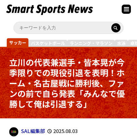
サッカー
バスケットボール
ランニング・マラソン
水泳
卓
立川の代表兼選手・皆本晃が今
季限りでの現役引退を表明！ホ
ーム・名古屋戦に勝利後、ファ
ンの前で自ら発表「みんなで優
勝して俺は引退する」
SAL編集部
2025.08.03