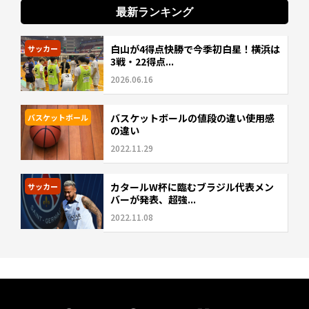
最新ランキング
白山が4得点快勝で今季初白星！横浜は
サッカー
3戦・22得点...
2026.06.16
バスケットボールの値段の違い使用感
バスケットボール
の違い
2022.11.29
カタールW杯に臨むブラジル代表メン
サッカー
バーが発表、超強...
2022.11.08