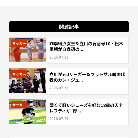
関連記事
昨季得点女王＆立川の背番号10・松木
サッカー
里緒が自身初の...
2026.07.31
立川が元Jリーガー＆フットサル韓国代
サッカー
表のカン・ジュ...
2026.07.31
薄くて軽いシューズを好む18歳の天才
サッカー
レフティが“厚...
2026.07.29