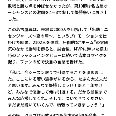
敗戦と勝ち点を伸ばせなかったが、第10節は名古屋オ
ーシャンズとの激闘を4－3で制して優勝争いに再浮上
した。
この名古屋戦は、来場者2000人を目指して「出動！ニ
センジャーズ〜夏の陣〜」というプロモーションを仕
掛けた結果、2102人を達成。圧倒的な“ホーム”の雰囲
気のなかで勝利を飾ると、試合後、MVPに輝いた横山
巧のフラッシュインタビューに続いて皆本はマイクを
握り、ファンの前で決意の言葉を告げた。
「私は、今シーズン限りで引退することを決めまし
た。ここにいる若い選手がいるから、たぶん大丈夫だ
と思います。みんなで優勝しようぜ！あと半年だけ
ど、みんなで優勝して俺は引退する。だから最後まで
みんな応援してくれ。そして、ついてきてください。
まだまだ続いていくんで、頑張っていきましょう！」
その後、クラブは公式HPでも皆本の引退を発表。こ