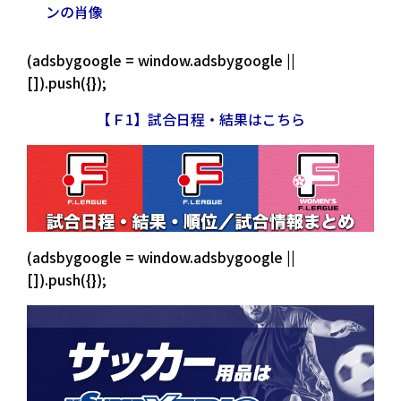
ンの肖像
(adsbygoogle = window.adsbygoogle ||
[]).push({});
【Ｆ1】試合日程・結果はこちら
(adsbygoogle = window.adsbygoogle ||
[]).push({});