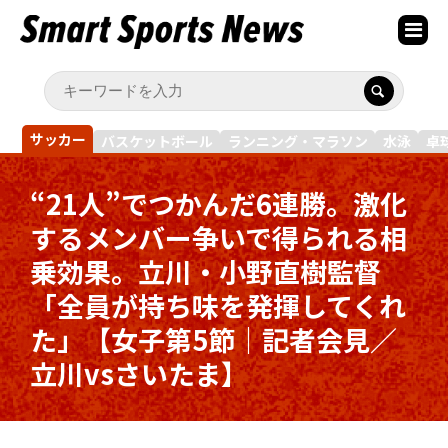
サッカー
バスケットボール
ランニング・マラソン
水泳
卓
“21人”でつかんだ6連勝。激化
するメンバー争いで得られる相
乗効果。立川・小野直樹監督
「全員が持ち味を発揮してくれ
た」【女子第5節｜記者会見／
立川vsさいたま】