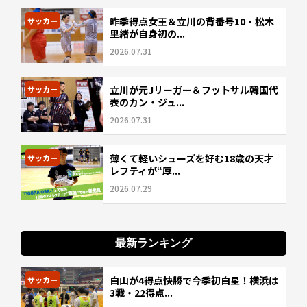
昨季得点女王＆立川の背番号10・松木
サッカー
里緒が自身初の...
2026.07.31
立川が元Jリーガー＆フットサル韓国代
サッカー
表のカン・ジュ...
2026.07.31
薄くて軽いシューズを好む18歳の天才
サッカー
レフティが“厚...
2026.07.29
最新ランキング
白山が4得点快勝で今季初白星！横浜は
サッカー
3戦・22得点...