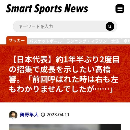
サッカー
バスケットボール
ランニング・マラソン
水泳
卓
【日本代表】約1年半ぶり2度目
の招集で成長を示したい高橋
響。「前回呼ばれた時は右も左
もわかりませんでしたが……」
舞野隼大
2023.04.11