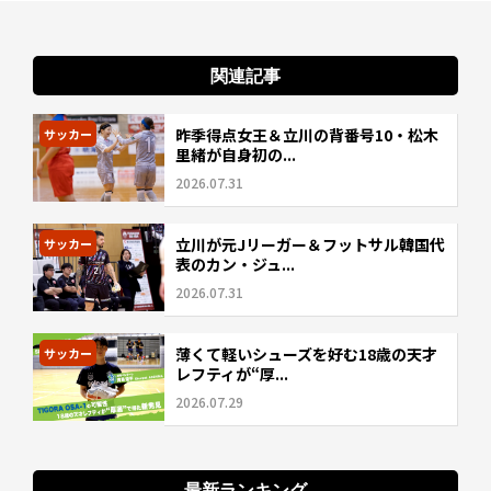
関連記事
昨季得点女王＆立川の背番号10・松木
サッカー
里緒が自身初の...
2026.07.31
立川が元Jリーガー＆フットサル韓国代
サッカー
表のカン・ジュ...
2026.07.31
薄くて軽いシューズを好む18歳の天才
サッカー
レフティが“厚...
2026.07.29
最新ランキング