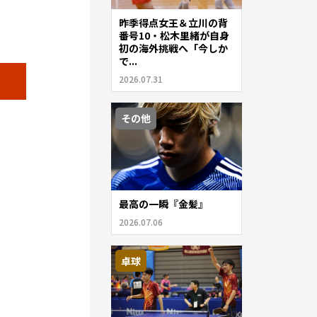
昨季得点女王＆立川の背
番号10・松木里緒が自身
初の海外挑戦へ「今しか
で...
2026.07.31
その他
最高の一瞬『金髪』
2026.07.06
卓球