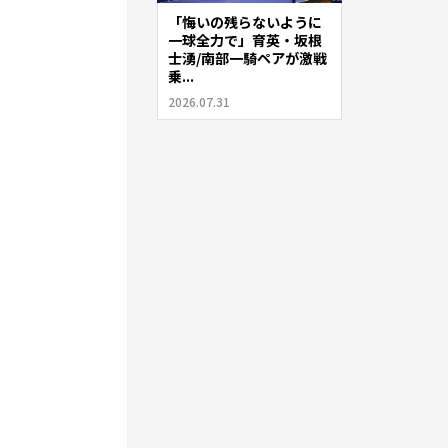
「悔いの残らないように
一球全力で」育英・坂根
士湧/南部一騎ペアが激戦
乗...
2026.07.31