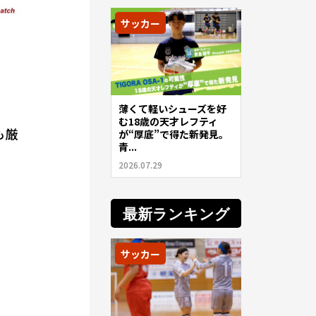
サッカー
薄くて軽いシューズを好
む18歳の天才レフティ
も厳
が“厚底”で得た新発見。
青...
2026.07.29
最新ランキング
サッカー