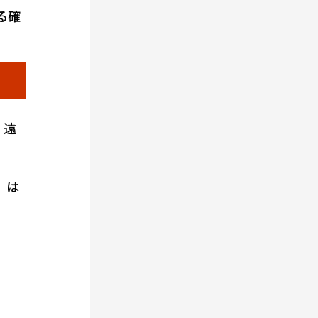
る確
、遠
）は