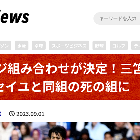
ソン
水泳
卓球
スポーツビジネス
野球
ゴルフ
テ
ージ組み合わせが決定！三
セイユと同組の死の組に
）
2023.09.01