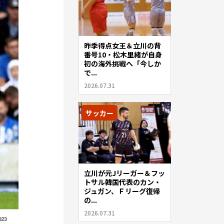
昨季得点女王＆立川の背
番号10・松木里緒が自身
初の海外挑戦へ「今しか
で...
2026.07.31
サッカー
立川が元Jリーガー＆フッ
トサル韓国代表のカン・
ジュガン、Ｆリーグ復帰
の...
2026.07.31